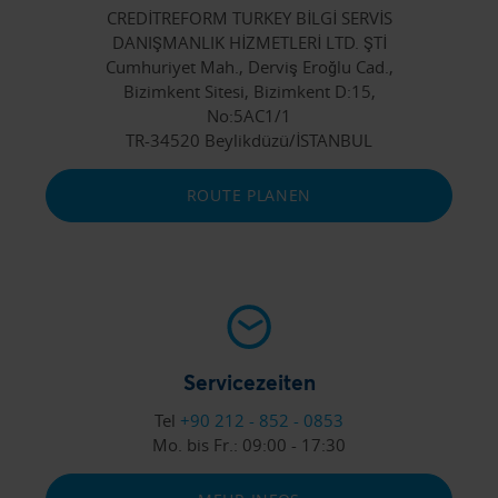
CREDİTREFORM TURKEY BİLGİ SERVİS
DANIŞMANLIK HİZMETLERİ LTD. ŞTİ
Cumhuriyet Mah., Derviş Eroğlu Cad.,
Bizimkent Sitesi, Bizimkent D:15,
No:5AC1/1
TR-34520 Beylikdüzü/İSTANBUL
ROUTE PLANEN
Servicezeiten
Tel
+90 212 - 852 - 0853
Mo. bis Fr.:
09:00 - 17:30