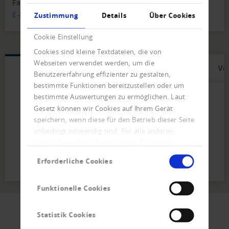
Fax
+90 212 - 876 - 4415
E-Mail schreiben
Zustimmung
Details
Über Cookies
Cookie Einstellung
Cookies sind kleine Textdateien, die von
Webseiten verwendet werden, um die
Einsatzgebiete
Nachtragsgründe
Vo
Benutzererfahrung effizienter zu gestalten,
bestimmte Funktionen bereitzustellen oder um
bestimmte Auswertungen zu ermöglichen. Laut
Gesetz können wir Cookies auf Ihrem Gerät
Risikofrüherkennung durch Lieferung von
speichern, wenn diese für den Betrieb dieser Seite
Nachträgen
unbedingt notwendig sind. Für alle anderen
Überwachung einzelner Kunden
Cookie-Typen benötigen wir Ihre Erlaubnis.
und Lieferanten oder kompletter Portfolios
Einwilligungsauswahl
Permanente Stammdatenpflege
Erforderliche Cookies
Funktionelle Cookies
Statistik Cookies