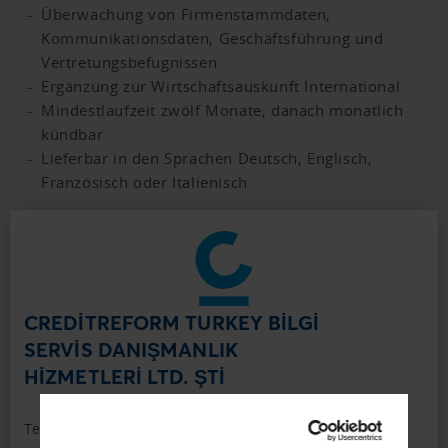
Überwachung von Firmenstammdaten,
Kommunikationsdaten, Geschäftsführung und
Vertretungsbefugnissen
Ergänzung zur Wirtschaftsauskunft International
Mindestlaufzeit zwölf Monate, danach monatlich
kündbar
Lieferbar in den Sprachen Deutsch, Englisch,
Französisch oder Italienisch
CREDİTREFORM TURKEY BİLGİ
SERVİS DANIŞMANLIK
HİZMETLERİ LTD. ŞTİ
Tel
+90 212 - 852 - 0853